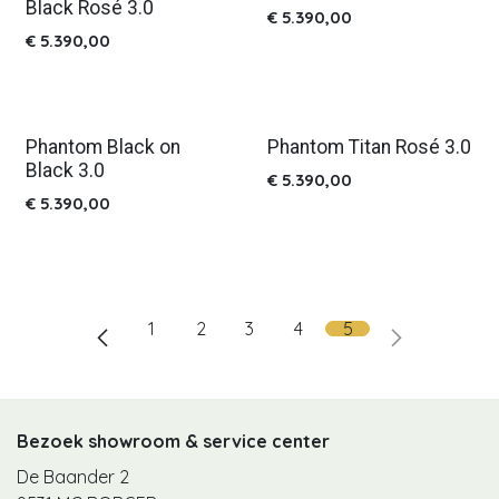
Black Rosé 3.0
€
5.390,00
€
5.390,00
Phantom Black on
Phantom Titan Rosé 3.0
Nieuw!
Nieuw!
Black 3.0
€
5.390,00
€
5.390,00
1
2
3
4
5
Bezoek showroom & service center
De Baander 2