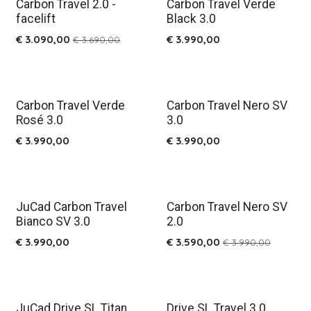
Carbon Travel 2.0 -
Carbon Travel Verde
%
Nieuw!
facelift
Black 3.0
€
3.090,00
€
3.990,00
€
3.690,00
Carbon Travel Verde
Carbon Travel Nero SV
Nieuw!
Nieuw!
Rosé 3.0
3.0
€
3.990,00
€
3.990,00
JuCad Carbon Travel
Carbon Travel Nero SV
Nieuw!
% laatste kans
Bianco SV 3.0
2.0
€
3.990,00
€
3.590,00
€
3.990,00
JuCad Drive SL Titan
Drive SL Travel 3.0
%
Nieuw!