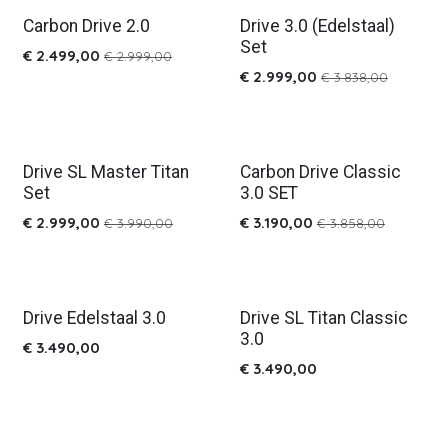
Carbon Drive 2.0
Drive 3.0 (Edelstaal)
%
%
Set
€
2.499,00
€
2.999,00
€
2.999,00
€
3.838,00
Drive SL Master Titan
Carbon Drive Classic
Bestseller
Nieuw!
Set
3.0 SET
€
2.999,00
€
3.190,00
€
3.990,00
€
3.858,00
Drive Edelstaal 3.0
Drive SL Titan Classic
Nieuw!
Nieuw!
3.0
€
3.490,00
€
3.490,00