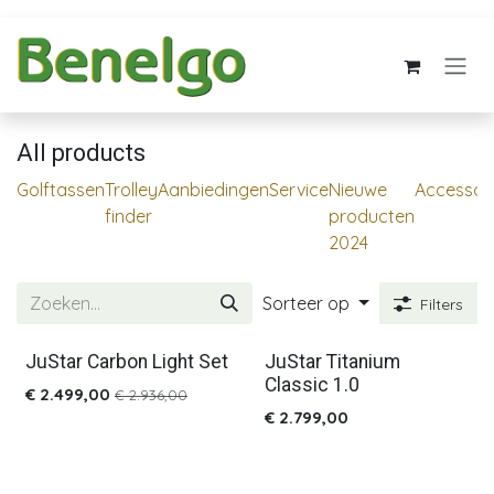
Overslaan naar inhoud
All products
Golftassen
Trolley
Aanbiedingen
Service
Nieuwe
Accessoi
finder
producten
2024
Sorteer op
Filters
JuStar Carbon Light Set
JuStar Titanium
%
Classic 1.0
€
2.499,00
€
2.936,00
€
2.799,00