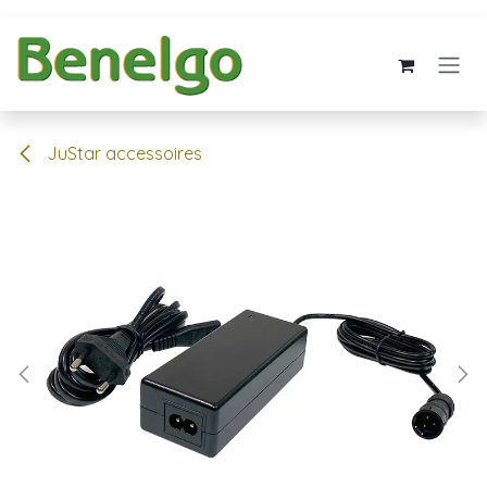
Overslaan naar inhoud
JuStar accessoires