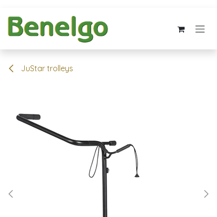
Overslaan naar inhoud
JuStar trolleys