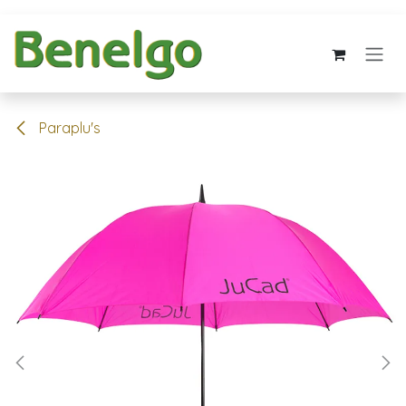
Overslaan naar inhoud
Paraplu's