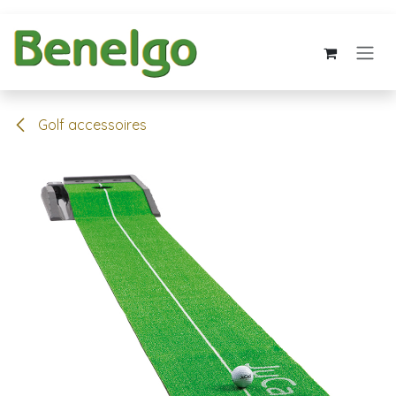
Overslaan naar inhoud
Golf accessoires