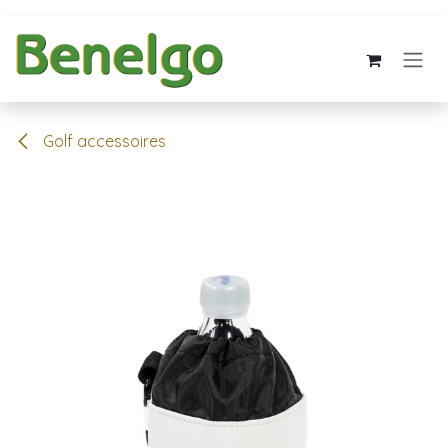
Overslaan naar inhoud
Golf accessoires