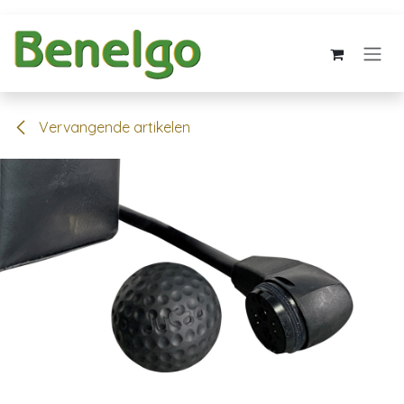
Overslaan naar inhoud
Vervangende artikelen