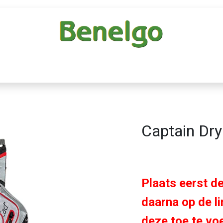
ad configurator
Events
Over ons
FAQ
Onderhoud
Captain Dry
Plaats eerst de
daarna op de l
deze toe te vo