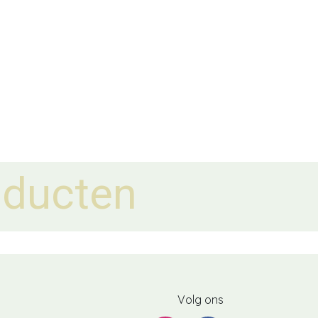
ducten
Volg ons