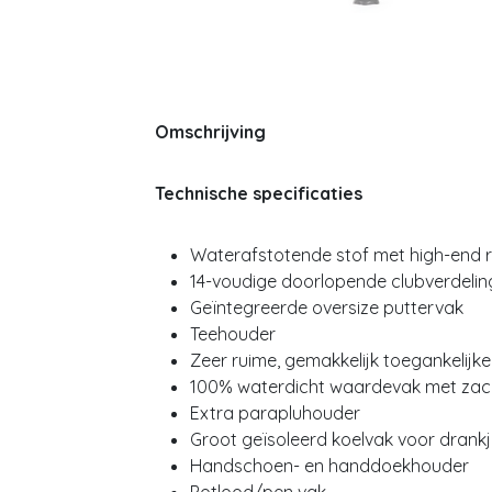
Omschrijving
Technische specificaties
Waterafstotende stof met high-end r
14-voudige doorlopende clubverdeling
Geïntegreerde oversize puttervak
Teehouder
Zeer ruime, gemakkelijk toegankelijk
100% waterdicht waardevak met zac
Extra parapluhouder
Groot geïsoleerd koelvak voor drank
Handschoen- en handdoekhouder
Potlood/pen vak