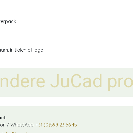
werpack
m, initialen of logo
e JuCad pro
act
oon / WhatsApp:
+31 (0)599 23 56 45