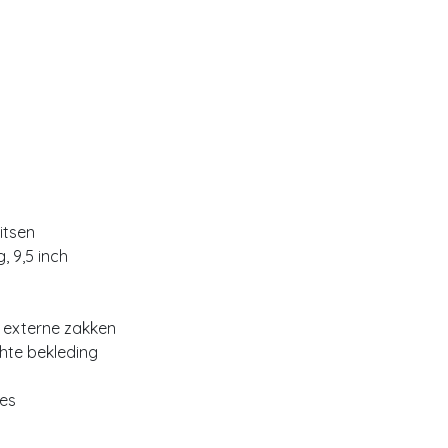
itsen
, 9,5 inch
e externe zakken
hte bekleding
jes